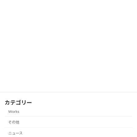
おおたにガーデン工房 公式LINEアカウン
ニュース
ト開設
2021-04-02
おおたにガーデン工房の公式ウェブサイ
ニュース
ト！
2021-04-02
カテゴリー
Works
その他
ニュース